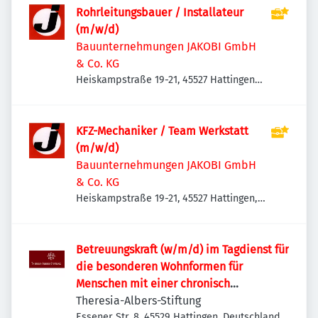
Rohrleitungsbauer / Installateur
(m/w/d)
Bauunternehmungen JAKOBI GmbH
& Co. KG
Heiskampstraße 19-21, 45527 Hattingen-
Holthausen, Deutschland
KFZ-Mechaniker / Team Werkstatt
(m/w/d)
Bauunternehmungen JAKOBI GmbH
& Co. KG
Heiskampstraße 19-21, 45527 Hattingen,
Deutschland
Betreuungskraft (w/m/d) im Tagdienst für
die besonderen Wohnformen für
Menschen mit einer chronisch
psychischen Erkrankung
Theresia-Albers-Stiftung
Essener Str. 8, 45529 Hattingen, Deutschland