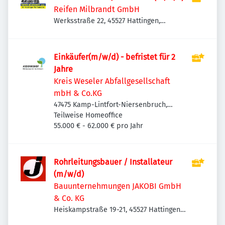
Reifen Milbrandt GmbH
Werksstraße 22, 45527 Hattingen,
Deutschland
Einkäufer(m/w/d) - befristet für 2
Jahre
Kreis Weseler Abfallgesellschaft
mbH & Co.KG
47475 Kamp-Lintfort-Niersenbruch,
Deutschland
Teilweise Homeoffice
55.000 € - 62.000 € pro Jahr
Rohrleitungsbauer / Installateur
(m/w/d)
Bauunternehmungen JAKOBI GmbH
& Co. KG
Heiskampstraße 19-21, 45527 Hattingen-
Holthausen, Deutschland