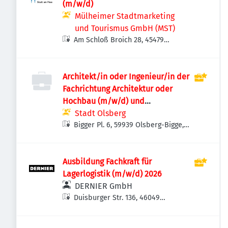
(m/w/d)
Mülheimer Stadtmarketing
und Tourismus GmbH (MST)
Am Schloß Broich 28, 45479
Mülheim an der Ruhr, Deutschland
Architekt/in oder Ingenieur/in der
Fachrichtung Architektur oder
Hochbau (m/w/d) und
Bautechniker/in im Hochbau
Stadt Olsberg
(m/w/d)
Bigger Pl. 6, 59939 Olsberg-Bigge,
Deutschland
Ausbildung Fachkraft für
Lagerlogistik (m/w/d) 2026
DERNIER GmbH
Duisburger Str. 136, 46049
Oberhausen, Deutschland