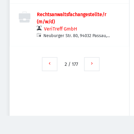
Rechtsanwaltsfachangestellte/r
(m/w/d)
VeriTreff GmbH
Neuburger Str. 80, 94032 Passau,
Deutschland
2
/
177