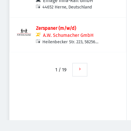
Eiffage Infra-Rail GmbH
44652 Herne, Deutschland
Zerspaner (m/w/d)
A.W. Schumacher GmbH
Heilenbecker Str. 223, 58256
Ennepetal, Deutschland
1
/
19