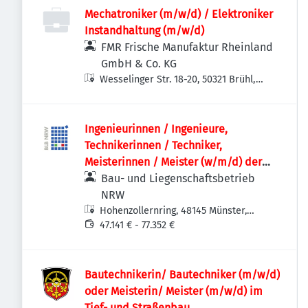
Mechatroniker (m/w/d) / Elektroniker
Instandhaltung (m/w/d)
FMR Frische Manufaktur Rheinland
GmbH & Co. KG
Wesselinger Str. 18-20, 50321 Brühl,
Deutschland
Ingenieurinnen / Ingenieure,
Technikerinnen / Techniker,
Meisterinnen / Meister (w/m/d) der
Versorgungstechnik / Technischen
Bau- und Liegenschaftsbetrieb
Gebäudeausrüstung als
NRW
Projektteammitglied
Hohenzollernring, 48145 Münster,
Deutschland
47.141 € - 77.352 €
Bautechnikerin/ Bautechniker (m/w/d)
oder Meisterin/ Meister (m/w/d) im
Tief- und Straßenbau