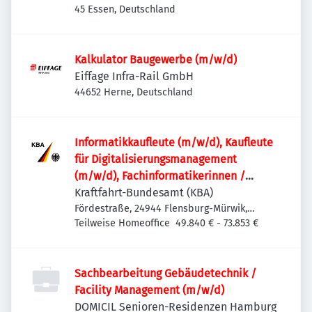
45 Essen, Deutschland
Kalkulator Baugewerbe (m/w/d)
Eiffage Infra-Rail GmbH
44652 Herne, Deutschland
Informatik­kaufleute (m/w/d), Kaufleute
für Digitalisierungs­management
(m/w/d), Fachinformatikerinnen /
Fachinformatiker (m/w/d) oder
Kraftfahrt-Bundesamt (KBA)
vergleichbare IT-Ausbildung für den IT-
Fördestraße, 24944 Flensburg-Mürwik,
Deutschland
Teilweise Homeoffice
49.840 € - 73.853 €
Leitstand im Rechenzentrum
Sachbearbeitung Gebäudetechnik /
Facility Management (m/w/d)
DOMICIL Senioren-Residenzen Hamburg