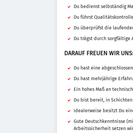
Du bedienst selbständig M
Du führst Qualitätskontrol
Du überprüfst die laufend
Du trägst durch sorgfältige
DARAUF FREUEN WIR UNS
Du hast eine abgeschlosse
Du hast mehrjährige Erfahr
Ein hohes Maß an technisch
Du bist bereit, in Schichten
Idealerweise besitzt Du ei
Gute Deutschkenntnisse (mi
Arbeitssicherheit setzen wi