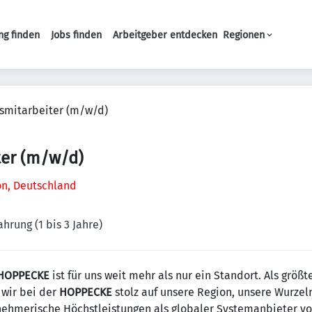
ng finden
Jobs finden
Arbeitgeber entdecken
Regionen
Haupt-Navigation
smitarbeiter (m/w/d)
ter (m/w/d)
lon, Deutschland
ahrung (1 bis 3 Jahre)
HOPPECKE
ist für uns weit mehr als nur ein Standort. Als größ
 wir bei der
HOPPECKE
stolz auf unsere Region, unsere Wurzeln
rnehmerische Höchstleistungen als globaler Systemanbieter v