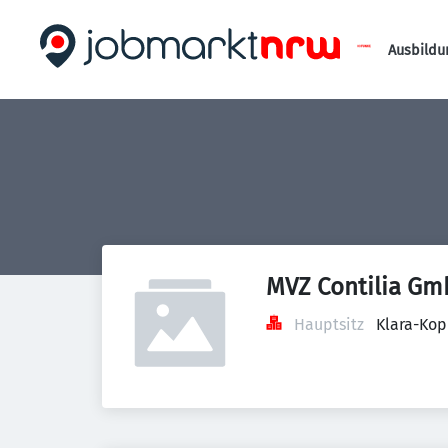
Ausbildu
MVZ Contilia G
Hauptsitz
Klara-Kop