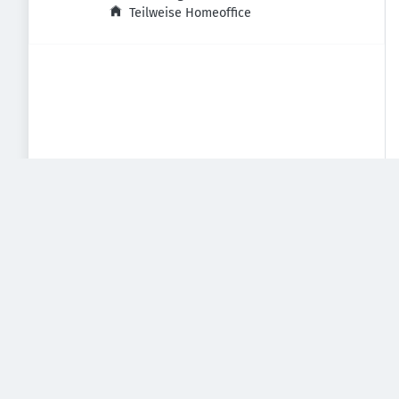
Aplerbeck, Deutschland
Teilweise Homeoffice