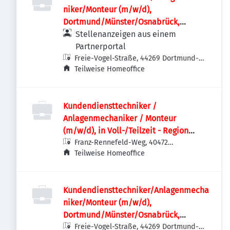
niker/Monteur (m/w/d),
Dortmund/Münster/Osnabrück,
Voll-/Teilzeit
Stellenanzeigen aus einem
Partnerportal
Freie-Vogel-Straße, 44269 Dortmund-
Aplerbeck, Deutschland
Teilweise Homeoffice
Kundendiensttechniker /
Anlagenmechaniker / Monteur
(m/w/d), in Voll-/Teilzeit - Region
Düsseldorf, Köln, Duisburg, Sauerland
Franz-Rennefeld-Weg, 40472
Düsseldorf-Stadtbezirk 6, Deutschland
Teilweise Homeoffice
Kundendiensttechniker/Anlagenmecha
niker/Monteur (m/w/d),
Dortmund/Münster/Osnabrück,
Voll-/Teilzeit
Freie-Vogel-Straße, 44269 Dortmund-