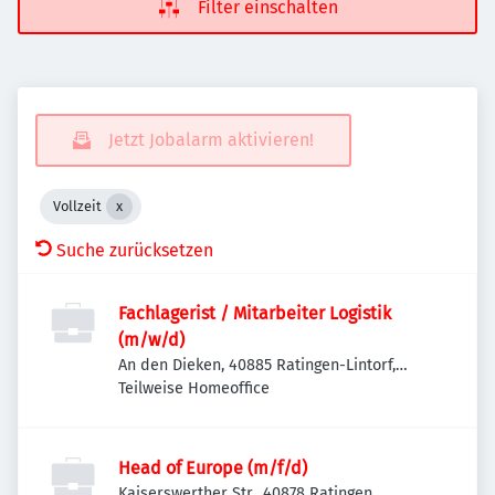
Filter einschalten
Jetzt Jobalarm aktivieren!
Vollzeit
Suche zurücksetzen
Fachlagerist / Mitarbeiter Logistik
(m/w/d)
An den Dieken, 40885 Ratingen-Lintorf,
Deutschland
Teilweise Homeoffice
Head of Europe (m/f/d)
Kaiserswerther Str., 40878 Ratingen,