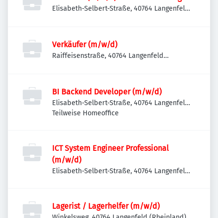
Elisabeth-Selbert-Straße, 40764 Langenfeld
(Rheinland), Deutschland
Verkäufer (m/w/d)
Raiffeisenstraße, 40764 Langenfeld
(Rheinland), Deutschland
BI Backend Developer (m/w/d)
Elisabeth-Selbert-Straße, 40764 Langenfeld
(Rheinland), Deutschland
Teilweise Homeoffice
ICT System Engineer Professional
(m/w/d)
Elisabeth-Selbert-Straße, 40764 Langenfeld
(Rheinland), Deutschland
Lagerist / Lagerhelfer (m/w/d)
Winkelsweg, 40764 Langenfeld (Rheinland),