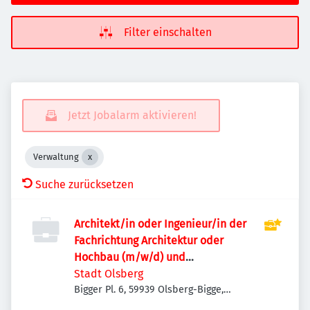
Filter einschalten
Jetzt Jobalarm aktivieren!
Verwaltung
Suche zurücksetzen
Architekt/in oder Ingenieur/in der
Fachrichtung Architektur oder
Hochbau (m/w/d) und
Bautechniker/in im Hochbau (m/w/d)
Stadt Olsberg
Bigger Pl. 6, 59939 Olsberg-Bigge,
Deutschland