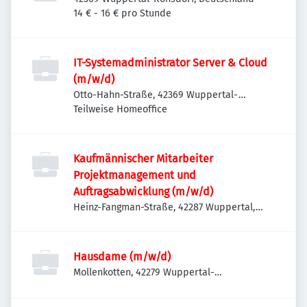
14 € - 16 € pro Stunde
IT-Systemadministrator Server & Cloud
(m/w/d)
Otto-Hahn-Straße, 42369 Wuppertal-
Ronsdorf, Deutschland
Teilweise Homeoffice
Kaufmännischer Mitarbeiter
Projektmanagement und
Auftragsabwicklung (m/w/d)
Heinz-Fangman-Straße, 42287 Wuppertal,
Deutschland
Hausdame (m/w/d)
Mollenkotten, 42279 Wuppertal-
Oberbarmen, Deutschland