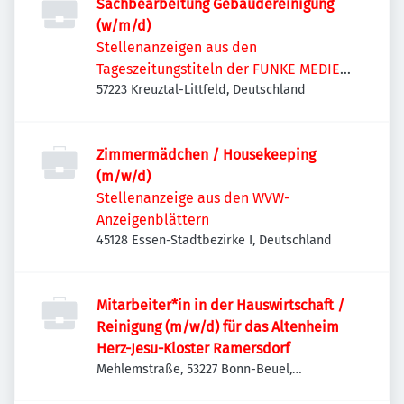
Sachbearbeitung Gebäudereinigung
(w/m/d)
Stellenanzeigen aus den
Tageszeitungstiteln der FUNKE MEDIEN
NRW
57223 Kreuztal-Littfeld, Deutschland
Zimmermädchen / Housekeeping
(m/w/d)
Stellenanzeige aus den WVW-
Anzeigenblättern
45128 Essen-Stadtbezirke I, Deutschland
Mitarbeiter*in in der Hauswirtschaft /
Reinigung (m/w/d) für das Altenheim
Herz-Jesu-Kloster Ramersdorf
Mehlemstraße, 53227 Bonn-Beuel,
Deutschland