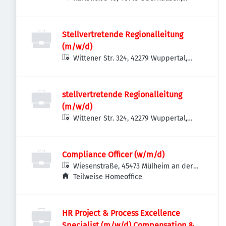
Deutschland
Stellvertretende Regionalleitung
(m/w/d)
Wittener Str. 324, 42279 Wuppertal,
Deutschland
stellvertretende Regionalleitung
(m/w/d)
Wittener Str. 324, 42279 Wuppertal,
Deutschland
Compliance Officer (w/m/d)
Wiesenstraße, 45473 Mülheim an der
Ruhr, Deutschland
Teilweise Homeoffice
HR Project & Process Excellence
Specialist (m/w/d) Compensation &