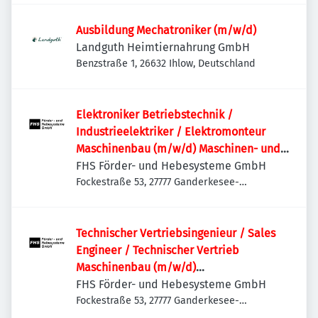
Ausbildung Mechatroniker (m/w/d)
Landguth Heimtiernahrung GmbH
Benzstraße 1, 26632 Ihlow, Deutschland
Elektroniker Betriebstechnik /
Industrieelektriker / Elektromonteur
Maschinenbau (m/w/d) Maschinen- und
Anlagenbau | Schaltschrankbau |
FHS Förder- und Hebesysteme GmbH
Sondermaschinen
Fockestraße 53, 27777 Ganderkesee-
Hoykenkamp, Deutschland
Technischer Vertriebsingenieur / Sales
Engineer / Technischer Vertrieb
Maschinenbau (m/w/d)
Sondermaschinenbau | Anlagenbau |
FHS Förder- und Hebesysteme GmbH
Projektvertrieb | International
Fockestraße 53, 27777 Ganderkesee-
Hoykenkamp, Deutschland