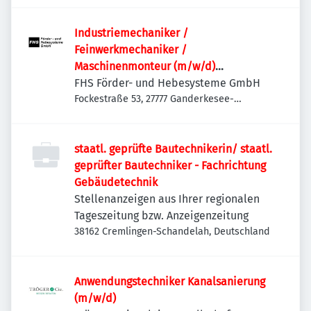
Industriemechaniker /
Feinwerkmechaniker /
Maschinenmonteur (m/w/d)
Maschinenbau | Anlagenbau |
FHS Förder- und Hebesysteme GmbH
Sondermaschinenbau | Service &
Fockestraße 53, 27777 Ganderkesee-
Hoykenkamp, Deutschland
Montage
staatl. geprüfte Bautechnikerin/ staatl.
geprüfter Bautechniker - Fachrichtung
Gebäudetechnik
Stellenanzeigen aus Ihrer regionalen
Tageszeitung bzw. Anzeigenzeitung
38162 Cremlingen-Schandelah, Deutschland
Anwendungstechniker Kanalsanierung
(m/w/d)