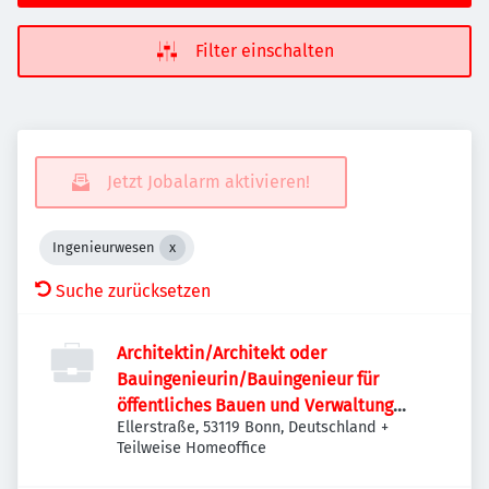
Filter einschalten
Jetzt Jobalarm aktivieren!
Ingenieurwesen
Suche zurücksetzen
Architektin/Architekt oder
Bauingenieurin/Bauingenieur für
öffentliches Bauen und Verwaltung
Ellerstraße, 53119 Bonn, Deutschland
+
(w/m/d)
Teilweise Homeoffice