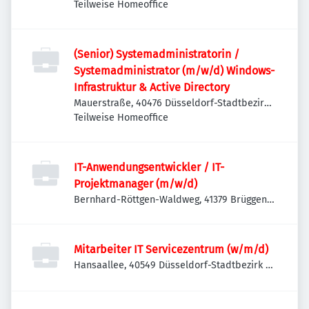
Ronsdorf, Deutschland
Teilweise Homeoffice
(Senior) Systemadministratorin /
Systemadministrator (m/w/d) Windows-
Infrastruktur & Active Directory
Mauerstraße, 40476 Düsseldorf-Stadtbezirk
1, Deutschland
Teilweise Homeoffice
IT-Anwendungsentwickler / IT-
Projektmanager (m/w/d)
Bernhard-Röttgen-Waldweg, 41379 Brüggen,
Deutschland
Mitarbeiter IT Servicezentrum (w/m/d)
Hansaallee, 40549 Düsseldorf-Stadtbezirk 4,
Deutschland