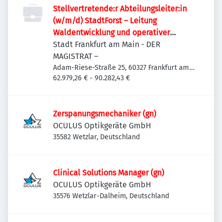
Stellvertretende:r Abteilungsleiter:in
(w/m/d) StadtForst – Leitung
Waldentwicklung und operativer
Forstbetrieb
Stadt Frankfurt am Main - DER
MAGISTRAT –
Adam-Riese-Straße 25, 60327 Frankfurt am
Main-Innenstadt I, Deutschland
62.979,26 € - 90.282,43 €
Zerspanungsmechaniker (gn)
OCULUS Optikgeräte GmbH
35582 Wetzlar, Deutschland
Clinical Solutions Manager (gn)
OCULUS Optikgeräte GmbH
35576 Wetzlar-Dalheim, Deutschland