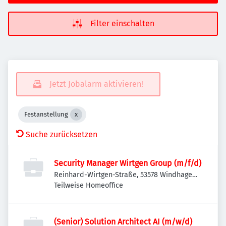
Filter einschalten
Jetzt Jobalarm aktivieren!
Festanstellung
Suche zurücksetzen
Security Manager Wirtgen Group (m/f/d)
Reinhard-Wirtgen-Straße, 53578 Windhagen,
Deutschland
Teilweise Homeoffice
(Senior) Solution Architect AI (m/w/d)