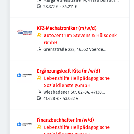
Margarethenstraße 1A, 47198 Duisburg,
Deutschland
28.372 € - 34.211 €
KFZ-Mechatroniker (m/w/d)
autoZentrum Stevens & Hülsdonk
GmbH
Grenzstraße 222, 46562 Voerde
(Niederrhein), Deutschland
Ergänzungskraft Kita (m/w/d)
Lebenshilfe Heilpädagogische
Sozialdienste gGmbH
Wiesbadener Str. 82-84, 47138
Duisburg-Meiderich/Beeck,
41.428 € - 43.032 €
Deutschland
Finanzbuchhalter (m/w/d)
Lebenshilfe Heilpädagogische