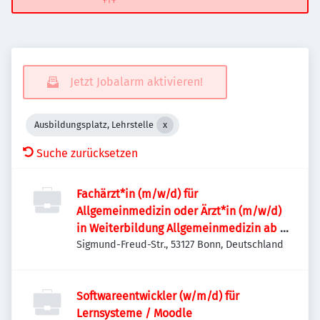
Jetzt Jobalarm aktivieren!
Ausbildungsplatz, Lehrstelle
Suche zurücksetzen
Fachärzt*in (m/w/d) für
Allgemeinmedizin oder Ärzt*in (m/w/d)
in Weiterbildung Allgemeinmedizin ab 3.
WB-Jahr für innovative Lehre und
Sigmund-Freud-Str., 53127 Bonn, Deutschland
Lehrforschung
Softwareentwickler (w/m/d) für
Lernsysteme / Moodle