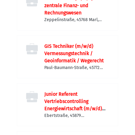
zentrale Finanz- und
Rechnungswesen
Zeppelinstraße, 45768 Marl,
Deutschland
GIS Techniker (m/w/d)
Vermessungstechnik /
Geoinformatik / Wegerecht
Paul-Baumann-Straße, 45772
Marl, Deutschland
Junior Referent
Vertriebscontrolling
Energiewirtschaft (m/w/d)
befristet für 2 Jahre
Ebertstraße, 45879
Gelsenkirchen, Deutschland