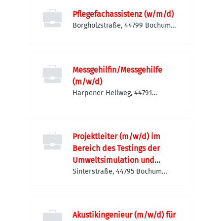
Pflegefachassistenz (w/m/d)
Borgholzstraße, 44799 Bochum
Süd, Deutschland
Messgehilfin/Messgehilfe
(m/w/d)
Harpener Hellweg, 44791
Bochum, Deutschland
Projektleiter (m/w/d) im
Bereich des Testings der
Umweltsimulation und
Schwingungstechnik
Sinterstraße, 44795 Bochum
Südwest, Deutschland
Akustikingenieur (m/w/d) für