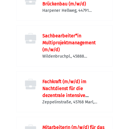
Brückenbau (m/w/d)
Harpener Hellweg, 44791
Bochum, Deutschland
Sachbearbeiter*in
Multiprojektmanagement
(m/w/d)
Wildenbruchpl., 45888
Gelsenkirchen, Deutschland
Fachkraft (m/w/d) im
Nachtdienst für die
dezentrale intensive
Wohnform Haus Lea
Zeppelinstraße, 45768 Marl,
Deutschland
MitarbeiterIn (m/w/d) für das