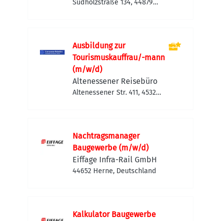
Gartenbau
Sudholzstraße 134, 44879
Bochum Südwest,
Deutschland
Ausbildung zur
Tourismuskauffrau/-mann
(m/w/d)
Altenessener Reisebüro
Altenessener Str. 411, 45329
Essen, Deutschland
Nachtragsmanager
Baugewerbe (m/w/d)
Eiffage Infra-Rail GmbH
44652 Herne, Deutschland
Kalkulator Baugewerbe