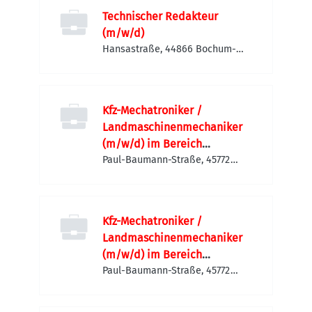
Technischer Redakteur
(m/w/d)
Hansastraße, 44866 Bochum-
Wattenscheid, Deutschland
Kfz-Mechatroniker /
Landmaschinenmechaniker
(m/w/d) im Bereich
Staplerwerkstatt
Paul-Baumann-Straße, 45772
Marl, Deutschland
Kfz-Mechatroniker /
Landmaschinenmechaniker
(m/w/d) im Bereich
Staplerwerkstatt
Paul-Baumann-Straße, 45772
Marl, Deutschland