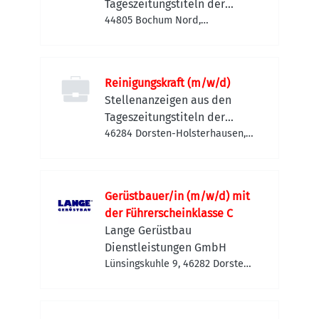
Tageszeitungstiteln der
FUNKE MEDIEN NRW
44805 Bochum Nord,
Deutschland
Reinigungskraft (m/w/d)
Stellenanzeigen aus den
Tageszeitungstiteln der
FUNKE MEDIEN NRW
46284 Dorsten-Holsterhausen,
Deutschland
Gerüstbauer/in (m/w/d) mit
der Führerscheinklasse C
Lange Gerüstbau
Dienstleistungen GmbH
Lünsingskuhle 9, 46282 Dorsten,
Deutschland