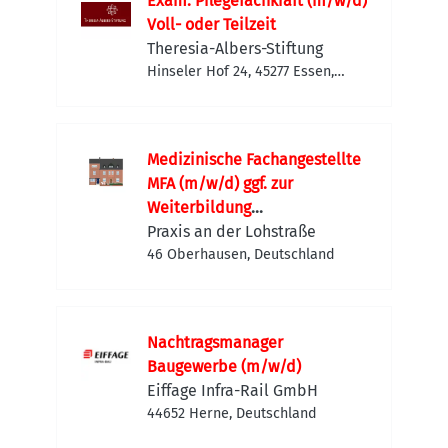
Exam. Pflegefachkraft (m/w/d)
Voll- oder Teilzeit
Theresia-Albers-Stiftung
Hinseler Hof 24, 45277 Essen,
Deutschland
Medizinische Fachangestellte
MFA (m/w/d) ggf. zur
Weiterbildung
Diabetesassistent/-berater
Praxis an der Lohstraße
(m/w/d)
46 Oberhausen, Deutschland
Nachtragsmanager
Baugewerbe (m/w/d)
Eiffage Infra-Rail GmbH
44652 Herne, Deutschland