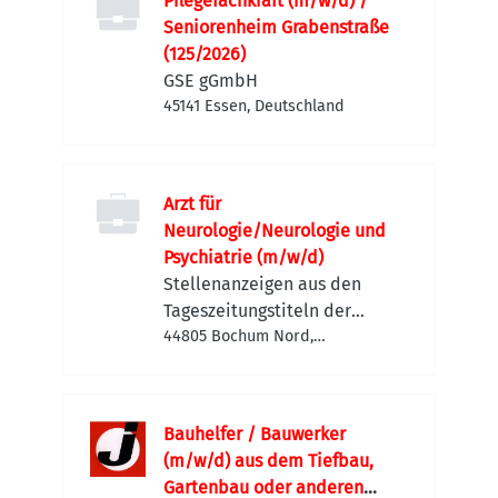
Pflegefachkraft (m/w/d) /
Seniorenheim Grabenstraße
(125/2026)
GSE gGmbH
45141 Essen, Deutschland
Arzt für
Neurologie/Neurologie und
Psychiatrie (m/w/d)
Stellenanzeigen aus den
Tageszeitungstiteln der
FUNKE MEDIEN NRW
44805 Bochum Nord,
Deutschland
Bauhelfer / Bauwerker
(m/w/d) aus dem Tiefbau,
Gartenbau oder anderen