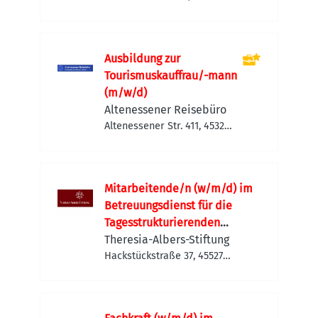
Bochum Südwest,
Deutschland
Ausbildung zur
Tourismuskauffrau/-mann
(m/w/d)
Altenessener Reisebüro
Altenessener Str. 411, 45329
Essen, Deutschland
Mitarbeitende/n (w/m/d) im
Betreuungsdienst für die
Tagesstrukturierenden
Angebote (LT 24)
Theresia-Albers-Stiftung
Hackstückstraße 37, 45527
Hattingen, Deutschland