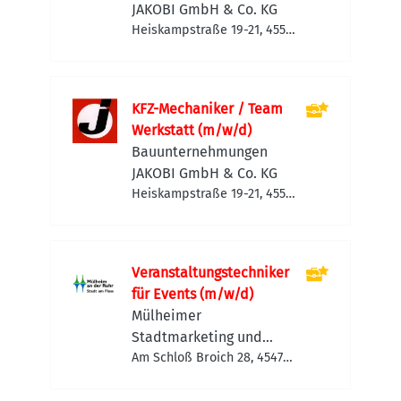
JAKOBI GmbH & Co. KG
Heiskampstraße 19-21, 45527
Hattingen-Holthausen,
Deutschland
KFZ-Mechaniker / Team
Werkstatt (m/w/d)
Bauunternehmungen
JAKOBI GmbH & Co. KG
Heiskampstraße 19-21, 45527
Hattingen, Deutschland
Veranstaltungstechniker
für Events (m/w/d)
Mülheimer
Stadtmarketing und
Tourismus GmbH (MST)
Am Schloß Broich 28, 45479
Mülheim an der Ruhr,
Deutschland