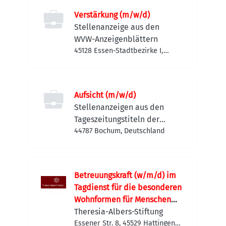
Verstärkung (m/w/d)
Stellenanzeige aus den
WVW-Anzeigenblättern
45128 Essen-Stadtbezirke I,
Deutschland
Aufsicht (m/w/d)
Stellenanzeigen aus den
Tageszeitungstiteln der
FUNKE MEDIEN NRW
44787 Bochum, Deutschland
Betreuungskraft (w/m/d) im
Tagdienst für die besonderen
Wohnformen für Menschen
mit einer chronisch
Theresia-Albers-Stiftung
psychischen Erkrankung
Essener Str. 8, 45529 Hattingen,