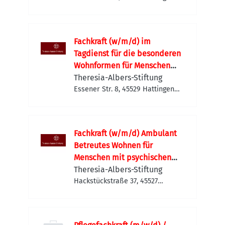
Deutschland
Fachkraft (w/m/d) im
Tagdienst für die besonderen
Wohnformen für Menschen
mit einer chronisch
Theresia-Albers-Stiftung
psychischen Erkrankung
Essener Str. 8, 45529 Hattingen,
Deutschland
Fachkraft (w/m/d) Ambulant
Betreutes Wohnen für
Menschen mit psychischen
und/oder
Theresia-Albers-Stiftung
Abhängigkeitserkrankungen
Hackstückstraße 37, 45527
Hattingen, Deutschland
(Tagdienst)