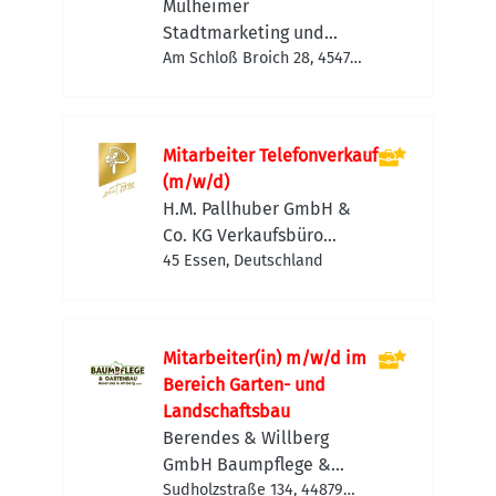
Wochenstunden)
Mülheimer
Stadtmarketing und
Tourismus GmbH (MST)
Am Schloß Broich 28, 45479
Mülheim an der Ruhr,
Deutschland
Mitarbeiter Telefonverkauf
(m/w/d)
H.M. Pallhuber GmbH &
Co. KG Verkaufsbüro
Essen
45 Essen, Deutschland
Mitarbeiter(in) m/w/d im
Bereich Garten- und
Landschaftsbau
Berendes & Willberg
GmbH Baumpflege &
Gartenbau
Sudholzstraße 134, 44879