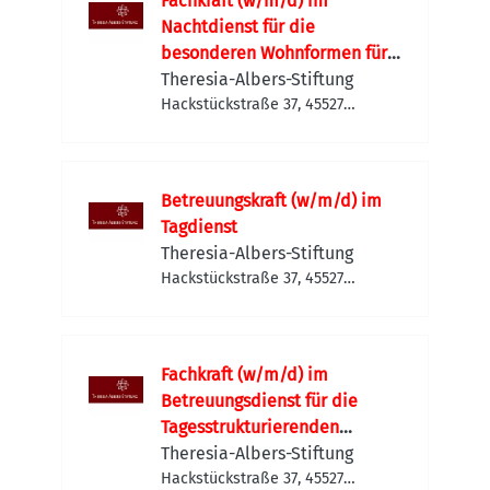
Fachkraft (w/m/d) im
Nachtdienst für die
besonderen Wohnformen für
Menschen mit einer
Theresia-Albers-Stiftung
chronischen psychischen
Hackstückstraße 37, 45527
Hattingen, Deutschland
Erkrankung
Betreuungskraft (w/m/d) im
Tagdienst
Theresia-Albers-Stiftung
Hackstückstraße 37, 45527
Hattingen, Deutschland
Fachkraft (w/m/d) im
Betreuungsdienst für die
Tagesstrukturierenden
Angebote (LT 24)
Theresia-Albers-Stiftung
Hackstückstraße 37, 45527