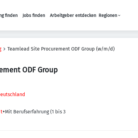
ng finden
Jobs finden
Arbeitgeber entdecken
Regionen
Haupt-Navigation
g
Teamlead Site Procurement ODF Group (w/m/d)
rement ODF Group
 Deutschland
it
+
Mit Berufserfahrung (1 bis 3