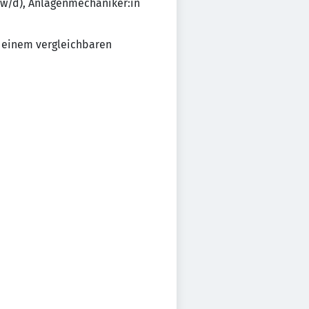
m/w/d), Anlagenmechaniker:in
n
 einem vergleichbaren