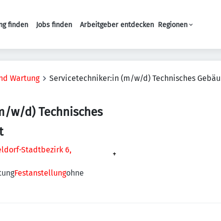
ng finden
Jobs finden
Arbeitgeber entdecken
Regionen
Haupt-Navigation
und Wartung
Servicetechniker:in (m/w/d) Technisches Ge
(m/w/d) Technisches
t
ldorf-Stadtbezirk 6,
+
tung
Festanstellung
ohne