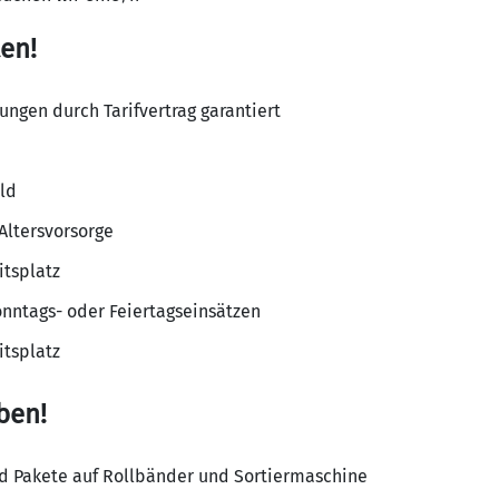
en!
ungen durch Tarifvertrag garantiert
ld
Altersvorsorge
itsplatz
onntags- oder Feiertagseinsätzen
itsplatz
ben!
d Pakete auf Rollbänder und Sortiermaschine