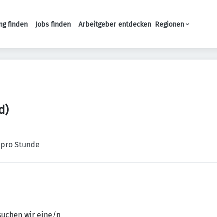
ng finden
Jobs finden
Arbeitgeber entdecken
Regionen
Haupt-Navigation
d)
€ pro Stunde
suchen wir eine/n