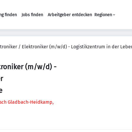
ng finden
Jobs finden
Arbeitgeber entdecken
Regionen
Haupt-Navigation
roniker / Elektroniker (m/w/d) - Logistikzentrum in der Lebe
troniker (m/w/d) -
r
e
gisch Gladbach-Heidkamp,