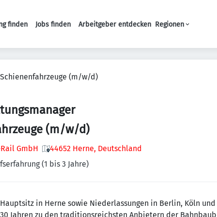
ng finden
Jobs finden
Arbeitgeber entdecken
Regionen
Haupt-Navigation
 Schienenfahrzeuge (m/w/d)
ltungsmanager
ahrzeuge (m/w/d)
a-Rail GmbH
44652 Herne, Deutschland
fserfahrung (1 bis 3 Jahre)
 Hauptsitz in Herne sowie Niederlassungen in Berlin, Köln un
130 Jahren zu den traditionsreichsten Anbietern der Bahnbau