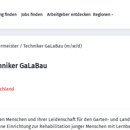
ng finden
Jobs finden
Arbeitgeber entdecken
Regionen
Haupt-Navigation
rmeister / Techniker GaLaBau (m/w/d)
hniker GaLaBau
schland
gen Menschen und Ihrer Leidenschaft für den Garten- und Land
ine Einrichtung zur Rehabilitation junger Menschen mit Lernb