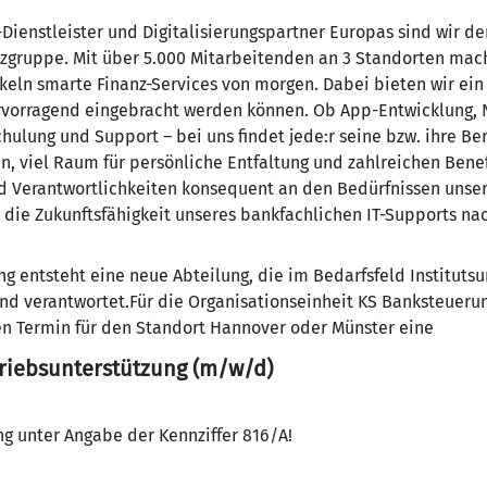
Dienstleister und Digitalisierungspartner Europas sind wir der
zgruppe. Mit über 5.000 Mitarbeitenden an 3 Standorten mach
keln smarte Finanz-Services von morgen. Dabei bieten wir ein
ervorragend eingebracht werden können. Ob App-Entwicklung,
hulung und Support – bei uns findet jede:r seine bzw. ihre Be
n, viel Raum für persönliche Entfaltung und zahlreichen Benef
und Verantwortlichkeiten konsequent an den Bedürfnissen unse
ie Zukunftsfähigkeit unseres bankfachlichen IT-Supports nac
g entsteht eine neue Abteilung, die im Bedarfsfeld Instituts
 und verantwortet.Für die Organisationseinheit KS Banksteue
n Termin für den Standort Hannover oder Münster eine
triebsunterstützung (m/w/d)
g unter Angabe der Kennziffer 816/A!