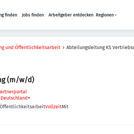
ng finden
Jobs finden
Arbeitgeber entdecken
Regionen
Haupt-Navigation
g und Öffentlichkeitsarbeit
Abteilungsleitung KS Vertrieb
ng (m/w/d)
artnerportal
, Deutschland
+
ffentlichkeitsarbeit
Vollzeit
Mit