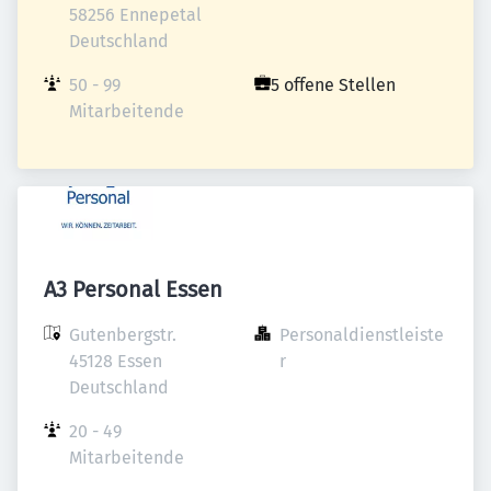
58256 Ennepetal

Deutschland
50 - 99 
5 offene Stellen
Mitarbeitende
A3 Personal Essen
Gutenbergstr.

Personaldienstleiste
45128 Essen

r
Deutschland
20 - 49 
Mitarbeitende