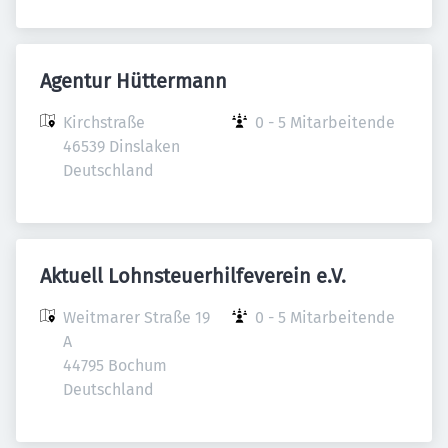
Agentur Hüttermann
Kirchstraße

0 - 5 Mitarbeitende
46539 Dinslaken

Deutschland
Aktuell Lohnsteuerhilfeverein e.V.
Weitmarer Straße 19 
0 - 5 Mitarbeitende
A

44795 Bochum

Deutschland