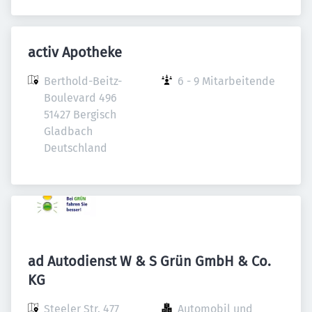
activ Apotheke
Berthold-Beitz-
6 - 9 Mitarbeitende
Boulevard 496

51427 Bergisch 
Gladbach

Deutschland
ad Autodienst W & S Grün GmbH & Co.
KG
Steeler Str. 477

Automobil und 