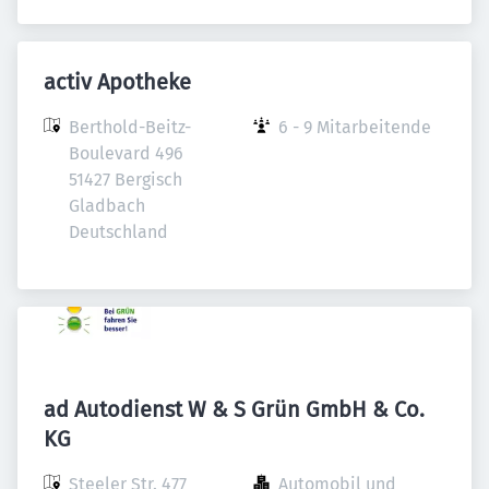
activ Apotheke
Berthold-Beitz-
6 - 9 Mitarbeitende
Boulevard 496

51427 Bergisch 
Gladbach

Deutschland
ad Autodienst W & S Grün GmbH & Co.
KG
Steeler Str. 477

Automobil und 