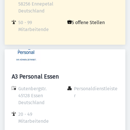
58256 Ennepetal

Deutschland
50 - 99 
5 offene Stellen
Mitarbeitende
A3 Personal Essen
Gutenbergstr.

Personaldienstleiste
45128 Essen

r
Deutschland
20 - 49 
Mitarbeitende