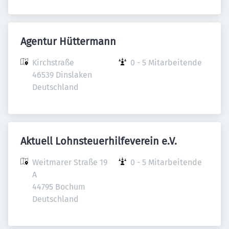
Agentur Hüttermann
Kirchstraße

0 - 5 Mitarbeitende
46539 Dinslaken

Deutschland
Aktuell Lohnsteuerhilfeverein e.V.
Weitmarer Straße 19 
0 - 5 Mitarbeitende
A

44795 Bochum

Deutschland