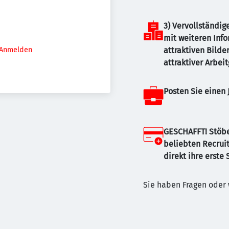
JETZT KOSTE
3) Vervollständige
mit weiteren Inf
Anmelden
attraktiven Bilder
attraktiver Arbei
Posten Sie einen 
GESCHAFFT! Stöber
beliebten Recruit
direkt ihre erste 
Sie haben Fragen oder 