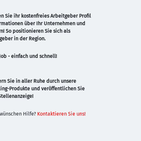
NLOSES ARBEITGEBER PROFIL E
n Sie ihr kostenfreies Arbeitgeber Profil 
ormationen über Ihr Unternehmen und 
n! So positionieren Sie sich als 
tgeber in der Region.
Job - einfach und schnell!
n Sie in aller Ruhe durch unsere 
ing-Produkte und veröffentlichen Sie 
Stellenanzeige!
wünschen Hilfe? 
Kontaktieren Sie uns!